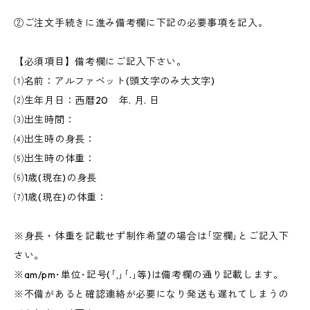
②ご注文手続きに進み備考欄に下記の必要事項を記入。
【必須項目】備考欄にご記入下さい。
⑴名前：アルファベット(頭文字のみ大文字)
⑵生年月日：西暦20 年. 月. 日
⑶出生時間：
⑷出生時の身長：
⑸出生時の体重：
⑹1歳(現在)の身長
⑺1歳(現在)の体重：
※身長・体重を記載せず制作希望の場合は｢空欄｣とご記入下
さい。
※am/pm･単位･記号(｢,｣｢.｣等)は備考欄の通り記載します。
※不備があると確認連絡が必要になり発送も遅れてしまうの