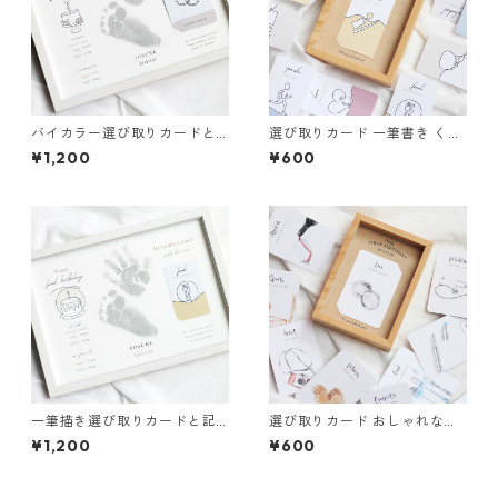
バイカラー選び取りカードと
選び取りカード 一筆書き くす
記念ポスター セット 手足型デ
みカラー 1歳 誕生日
¥1,200
¥600
ザイン
一筆描き選び取りカードと記
選び取りカード おしゃれな水
念ポスター セット 手足型デザ
彩調 台紙付き
¥1,200
¥600
イン