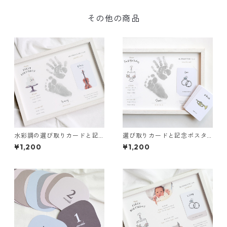
その他の商品
水彩調の選び取りカードと記
選び取りカードと記念ポスタ
念ポスター セット 手足型デザ
ー セット 手足型デザイン
¥1,200
¥1,200
イン