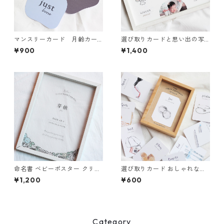
マンスリーカード 月齢カー
選び取りカードと思い出の写
ド まるっこい
真が残せる記念ポスター セッ
¥900
¥1,400
ト
命名書 ベビーポスター クリア
選び取りカード おしゃれな水
花と鳥
彩調 台紙付き
¥1,200
¥600
Category