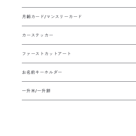
月齢カード/マンスリーカード
カーステッカー
ファーストカットアート
お名前キーホルダー
一升米/一升餅